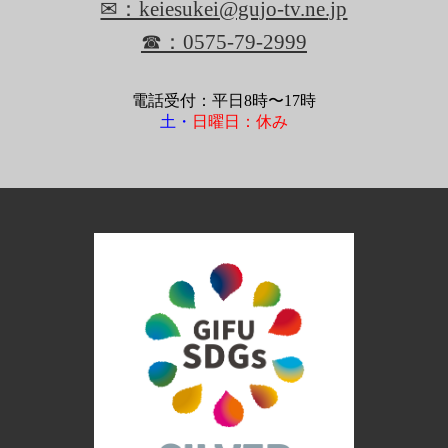
✉：keiesukei@gujo-tv.ne.jp
☎：0575-79-2999
電話受付：平日8時〜17時
土・
日曜日：休み