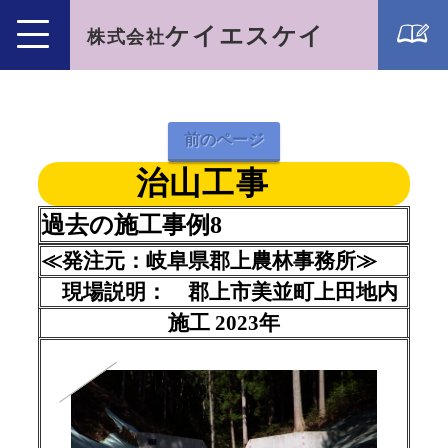
ケイエスケイ
株式会社
前のページ
治山工事
≪発注元：岐阜県郡上農林事務所≫
現場説明： 郡上市美並町上田地内
施工 2023年