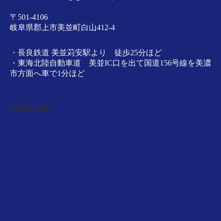
〒501-4106
岐阜県郡上市美並町白山412-4
・長良鉄道 美並苅安駅より 徒歩25分ほど
・東海北陸自動車道 美並IC口を出て国道156号線を美濃
市方面へ車で1分ほど
Google Map