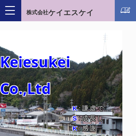
ケイエスケイ
株式会社
Keiesukei
Co.,Ltd
K
:謙虚で
S
:成長し
K
:感謝